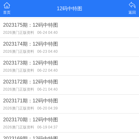
12码中特图
首页
返回
2023175期：12码中特图
2026澳门正版资料
06-24 04:40
2023174期：12码中特图
2026澳门正版资料
06-23 04:40
2023173期：12码中特图
2026澳门正版资料
06-22 04:40
2023172期：12码中特图
2026澳门正版资料
06-21 04:40
2023171期：12码中特图
2026澳门正版资料
06-20 04:39
2023170期：12码中特图
2026澳门正版资料
06-19 04:37
2023169期：12码中特图