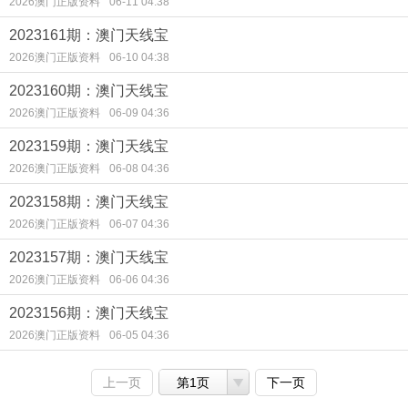
2026澳门正版资料
06-11 04:38
2023161期：澳门天线宝
2026澳门正版资料
06-10 04:38
2023160期：澳门天线宝
2026澳门正版资料
06-09 04:36
2023159期：澳门天线宝
2026澳门正版资料
06-08 04:36
2023158期：澳门天线宝
2026澳门正版资料
06-07 04:36
2023157期：澳门天线宝
2026澳门正版资料
06-06 04:36
2023156期：澳门天线宝
2026澳门正版资料
06-05 04:36
上一页
第1页
下一页