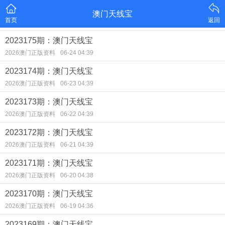
澳门天线宝
首页
返回
2023175期：澳门天线宝
2026澳门正版资料
06-24 04:39
2023174期：澳门天线宝
2026澳门正版资料
06-23 04:39
2023173期：澳门天线宝
2026澳门正版资料
06-22 04:39
2023172期：澳门天线宝
2026澳门正版资料
06-21 04:39
2023171期：澳门天线宝
2026澳门正版资料
06-20 04:38
2023170期：澳门天线宝
2026澳门正版资料
06-19 04:36
2023169期：澳门天线宝