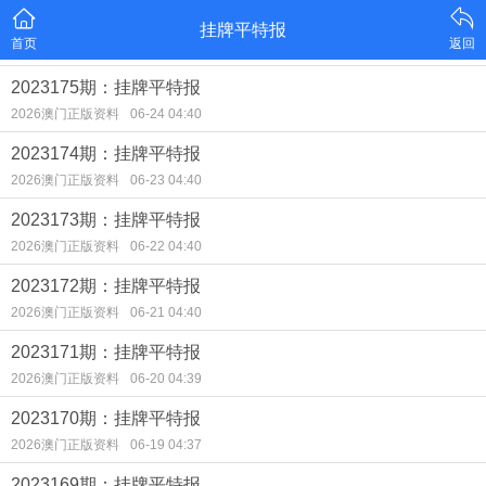
挂牌平特报
首页
返回
2023175期：挂牌平特报
2026澳门正版资料
06-24 04:40
2023174期：挂牌平特报
2026澳门正版资料
06-23 04:40
2023173期：挂牌平特报
2026澳门正版资料
06-22 04:40
2023172期：挂牌平特报
2026澳门正版资料
06-21 04:40
2023171期：挂牌平特报
2026澳门正版资料
06-20 04:39
2023170期：挂牌平特报
2026澳门正版资料
06-19 04:37
2023169期：挂牌平特报