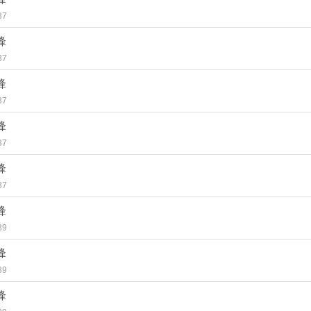
37
锋
37
锋
37
锋
37
锋
37
锋
39
锋
39
锋