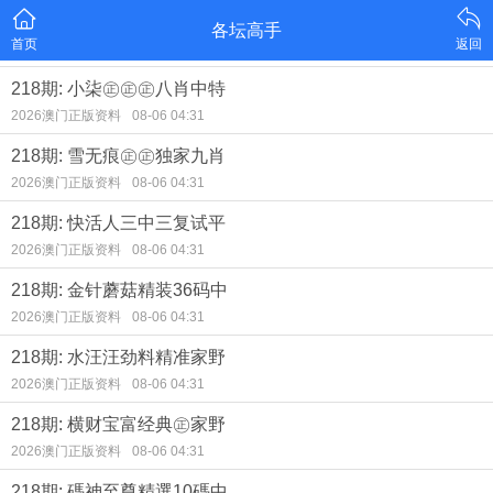
各坛高手
首页
返回
218期: 小柒㊣㊣㊣八肖中特
2026澳门正版资料
08-06 04:31
218期: 雪无痕㊣㊣独家九肖
2026澳门正版资料
08-06 04:31
218期: 快活人三中三复试平
2026澳门正版资料
08-06 04:31
218期: 金针蘑菇精装36码中
2026澳门正版资料
08-06 04:31
218期: 水汪汪劲料精准家野
2026澳门正版资料
08-06 04:31
218期: 横财宝富经典㊣家野
2026澳门正版资料
08-06 04:31
218期: 碼神至尊精選10碼中