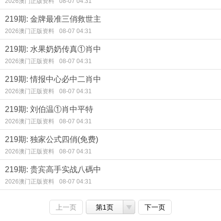
2026澳门正版资料
08-07 04:31
219期: 金牌最准三俏救世主
2026澳门正版资料
08-07 04:31
219期: 水果奶奶传真①肖中
2026澳门正版资料
08-07 04:31
219期: 情报中心必中二肖中
2026澳门正版资料
08-07 04:31
219期: 刘伯温①肖中平特
2026澳门正版资料
08-07 04:31
219期: 独家公式四俏(免费)
2026澳门正版资料
08-07 04:31
219期: 贵宾高手实战八碼中
2026澳门正版资料
08-07 04:31
上一页
第1页
下一页