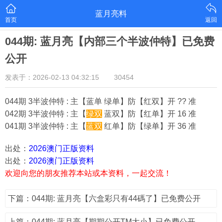
蓝月亮料
首页
返回
044期: 蓝月亮【内部三个半波仲特】已免费
公开
发表于：2026-02-13 04:32:15
30454
044期 3半波仲特 : 主【蓝单 绿单】防【红双】开 ?? 准
042期 3半波仲特 : 主【
绿双
蓝双】防【红单】开 16 准
041期 3半波仲特 : 主【
蓝双
红单】防【绿单】开 36 准
出处：
2026澳门正版资料
出处：
2026澳门正版资料
欢迎向您的朋友推荐本站或本资料，一起交流！
下篇：044期: 蓝月亮【六盒彩只有44碼了】已免费公开
上篇：044期: 蓝月亮【期期公开TM大小】已免费公开