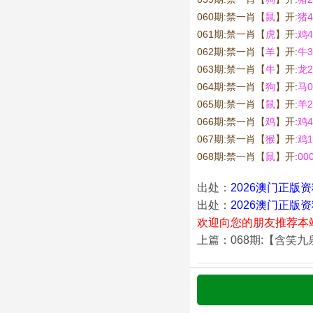
060期:禁一肖
【
鼠
】开:
猪4
061期:禁一肖
【
虎
】开:
鸡4
062期:禁一肖
【
羊
】开:
牛3
063期:禁一肖
【
牛
】开:
龙2
064期:禁一肖
【
狗
】开:
马0
065期:禁一肖
【
鼠
】开:
羊2
066期:禁一肖
【
鸡
】开:
鸡4
067期:禁一肖
【
猴
】开:
鸡1
068期:禁一肖
【
鼠
】开:
00
出处：
2026澳门正版
出处：
2026澳门正版
欢迎向您的朋友推荐本
上篇：068期:【含笑