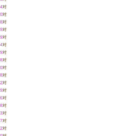
4
对
0
对
8
对
9
对
9
对
4
对
9
对
8
对
0
对
8
对
2
对
9
对
6
对
8
对
3
对
7
对
2
对
0
对