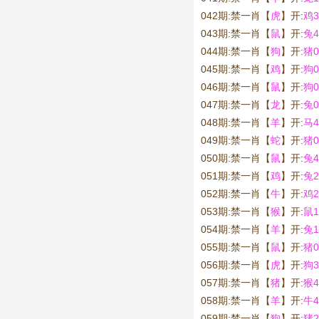
042期:禁一肖
【
虎
】开:
鸡3
043期:禁一肖
【
鼠
】开:
兔4
044期:禁一肖
【
狗
】开:
猪0
045期:禁一肖
【
鸡
】开:
狗0
046期:禁一肖
【
鼠
】开:
狗0
047期:禁一肖
【
龙
】开:
兔0
048期:禁一肖
【
羊
】开:
马4
049期:禁一肖
【
蛇
】开:
猪0
050期:禁一肖
【
鼠
】开:
兔4
051期:禁一肖
【
鸡
】开:
兔2
052期:禁一肖
【
牛
】开:
鸡2
053期:禁一肖
【
猴
】开:
鼠1
054期:禁一肖
【
羊
】开:
兔1
055期:禁一肖
【
鼠
】开:
猪0
056期:禁一肖
【
虎
】开:
狗3
057期:禁一肖
【
猪
】开:
猴4
058期:禁一肖
【
羊
】开:
牛4
059期:禁一肖
【
狗
】开:
猪2