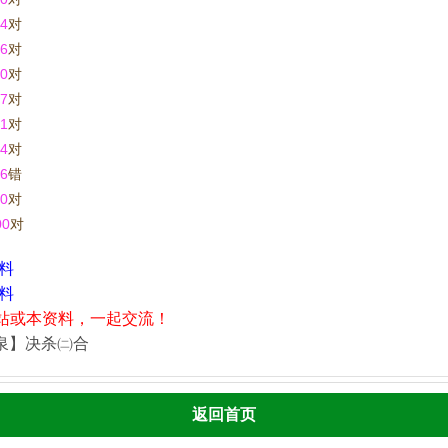
4
对
6
对
0
对
7
对
1
对
4
对
6
错
0
对
00
对
资料
资料
站或本资料，一起交流！
九泉】决杀㈡合
返回首页