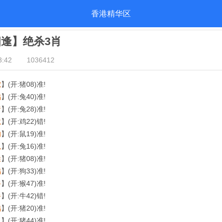
香港精华区
相逢】绝杀3肖
:42
1036412
蛇
】(开:猪08)准!
鸡
】(开:兔40)准!
猪
】(开:兔28)准!
龙
】(开:鸡22)错!
狗
】(开:鼠19)准!
兔
】(开:兔16)准!
猴
】(开:猪08)准!
鸡
】(开:狗33)准!
牛
】(开:猴47)准!
牛
】(开:牛42)错!
鸡
】(开:猪20)准!
兔
】(开:猪44)准!