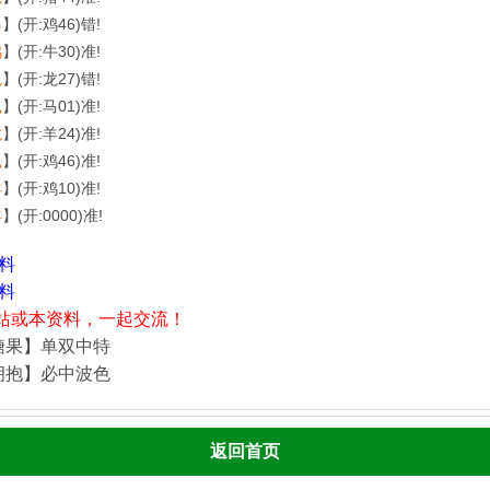
马
】(开:鸡46)错!
鸡
】(开:牛30)准!
兔
】(开:龙27)错!
鼠
】(开:马01)准!
龙
】(开:羊24)准!
鼠
】(开:鸡46)准!
羊
】(开:鸡10)准!
羊
】(开:0000)准!
资料
资料
站或本资料，一起交流！
糖果】单双中特
拥抱】必中波色
返回首页