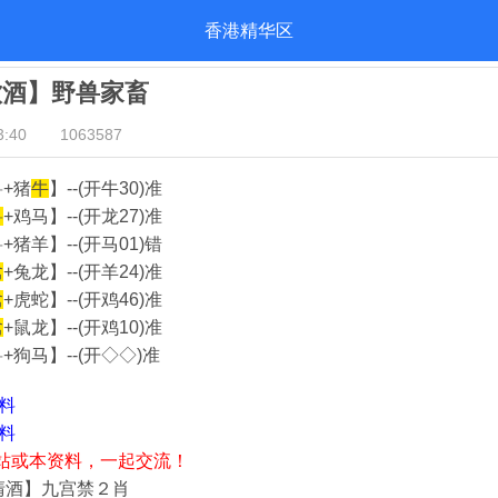
香港精华区
饮酒】野兽家畜
:40
1063587
兽+猪
牛
】--(开牛30)准
兽
+鸡马】--(开龙27)准
+猪羊】--(开马01)错
禽
+兔龙】--(开羊24)准
禽
+虎蛇】--(开鸡46)准
禽
+鼠龙】--(开鸡10)准
兽+狗马】--(开◇◇)准
资料
资料
站或本资料，一起交流！
清酒】九宫禁２肖