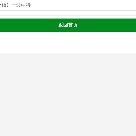
小贩】一波中特
返回首页