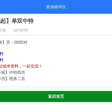
香港精华区
鹊起】单双中特
:36
1070078
单
】开：0000对
资料
资料
站或本资料，一起交流！
不侯】中特四肖
年代】绝杀二肖
返回首页