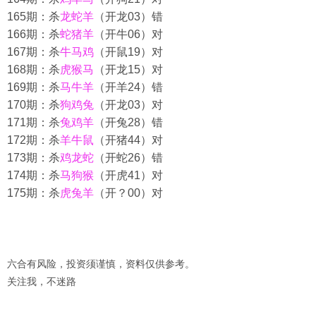
165期：杀
龙蛇羊
（开龙03）错
166期：杀
蛇猪羊
（开牛06）对
167期：杀
牛马鸡
（开鼠19）对
168期：杀
虎猴马
（开龙15）对
169期：杀
马牛羊
（开羊24）错
170期：杀
狗鸡兔
（开龙03）对
171期：杀
兔鸡羊
（开兔28）错
172期：杀
羊牛鼠
（开猪44）对
173期：杀
鸡龙蛇
（开蛇26）错
174期：杀
马狗猴
（开虎41）对
175期：杀
虎兔羊
（开？00）对
六合有风险，投资须谨慎，资料仅供参考。
关注我，不迷路