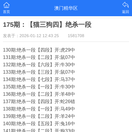
澳门精华区
首页
返回
175期：【猫三狗四】绝杀一段
发表于：2026-01-12 12:43:25
1581708
130期:绝杀一段【四段】开:虎29中
131期:绝杀一段【二段】开:鼠07中
132期:绝杀一段【六段】开:牛30中
133期:绝杀一段【三段】开:鼠07中
134期:绝杀一段【七段】开:马37中
135期:绝杀一段【一段】开:牛30中
136期:绝杀一段【二段】开:羊48中
137期:绝杀一段【四段】开:蛇26错
138期:绝杀一段【一段】开:马49中
139期:绝杀一段【二段】开:羊24中
140期:绝杀一段【五段】开:兔16中
141期:绝杀一段【二段】开:狗33中