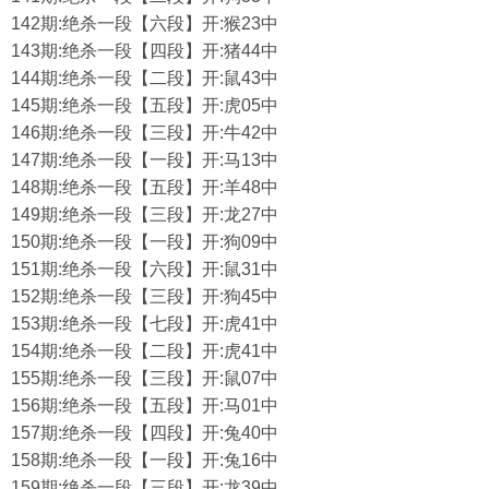
142期:绝杀一段【六段】开:猴23中
143期:绝杀一段【四段】开:猪44中
144期:绝杀一段【二段】开:鼠43中
145期:绝杀一段【五段】开:虎05中
146期:绝杀一段【三段】开:牛42中
147期:绝杀一段【一段】开:马13中
148期:绝杀一段【五段】开:羊48中
149期:绝杀一段【三段】开:龙27中
150期:绝杀一段【一段】开:狗09中
151期:绝杀一段【六段】开:鼠31中
152期:绝杀一段【三段】开:狗45中
153期:绝杀一段【七段】开:虎41中
154期:绝杀一段【二段】开:虎41中
155期:绝杀一段【三段】开:鼠07中
156期:绝杀一段【五段】开:马01中
157期:绝杀一段【四段】开:兔40中
158期:绝杀一段【一段】开:兔16中
159期:绝杀一段【三段】开:龙39中